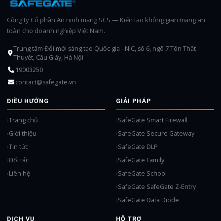
Công ty Cổ phần An ninh mạng SCS — Kiến tạo không gian mạng an
toàn cho doanh nghiệp Việt Nam.
Trung tâm Đổi mới sáng tạo Quốc gia - NIC, số 6, ngõ 7 Tôn Thất
Thuyết, Cầu Giấy, Hà Nội
19003250
contact@safegate.vn
ĐIỀU HƯỚNG
GIẢI PHÁP
Trang chủ
SafeGate Smart Firewall
Giới thiệu
SafeGate Secure Gateway
Tin tức
SafeGate DLP
Đối tác
SafeGate Family
Liên hệ
SafeGate School
SafeGate SafeGate Z-Entry
SafeGate Data Diode
DỊCH VỤ
HỖ TRỢ