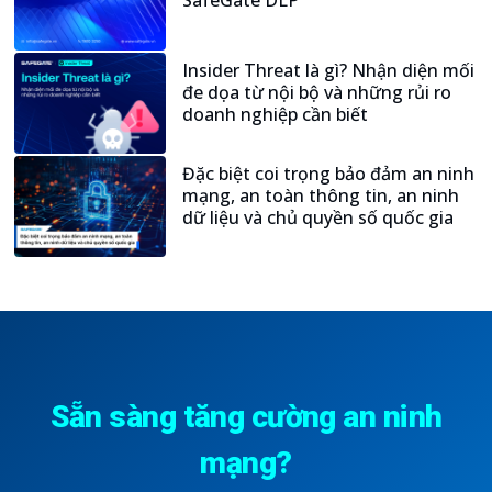
SafeGate DLP
Xem thêm
Insider Threat là gì? Nhận diện mối
đe dọa từ nội bộ và những rủi ro
doanh nghiệp cần biết
Xem thêm
Đặc biệt coi trọng bảo đảm an ninh
mạng, an toàn thông tin, an ninh
dữ liệu và chủ quyền số quốc gia
Xem thêm
Sẵn sàng tăng cường an ninh
mạng?