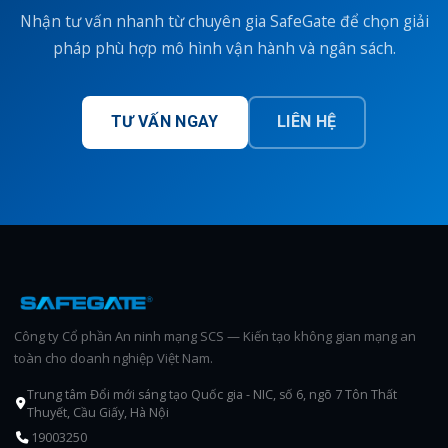
Nhận tư vấn nhanh từ chuyên gia SafeGate để chọn giải
pháp phù hợp mô hình vận hành và ngân sách.
TƯ VẤN NGAY
LIÊN HỆ
Công ty Cổ phần An ninh mạng SCS — Kiến tạo không gian mạng an
toàn cho doanh nghiệp Việt Nam.
Trung tâm Đổi mới sáng tạo Quốc gia - NIC, số 6, ngõ 7 Tôn Thất
Thuyết, Cầu Giấy, Hà Nội
19003250