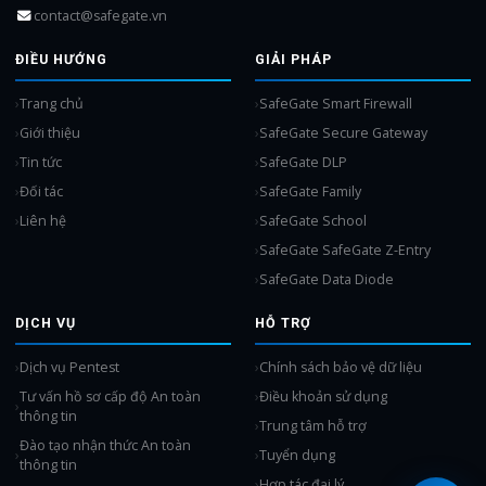
contact@safegate.vn
ĐIỀU HƯỚNG
GIẢI PHÁP
Trang chủ
SafeGate Smart Firewall
Giới thiệu
SafeGate Secure Gateway
Tin tức
SafeGate DLP
Đối tác
SafeGate Family
Liên hệ
SafeGate School
SafeGate SafeGate Z-Entry
SafeGate Data Diode
DỊCH VỤ
HỖ TRỢ
Dịch vụ Pentest
Chính sách bảo vệ dữ liệu
Tư vấn hồ sơ cấp độ An toàn
Điều khoản sử dụng
thông tin
Trung tâm hỗ trợ
Đào tạo nhận thức An toàn
Tuyển dụng
thông tin
Hợp tác đại lý