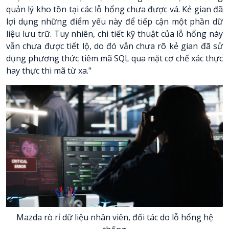
quản lý kho tồn tại các lỗ hổng chưa được vá. Kẻ gian đã
lợi dụng những điểm yếu này để tiếp cận một phần dữ
liệu lưu trữ. Tuy nhiên, chi tiết kỹ thuật của lỗ hổng này
vẫn chưa được tiết lộ, do đó vẫn chưa rõ kẻ gian đã sử
dụng phương thức tiêm mã SQL qua mặt cơ chế xác thực
hay thực thi mã từ xa."
Mazda rò rỉ dữ liệu nhân viên, đối tác do lỗ hổng hệ