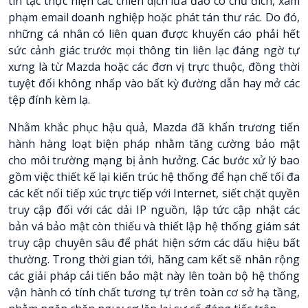
tin tặc thực hiện các chiến dịch lừa đảo có chủ đích, xâm
phạm email doanh nghiệp hoặc phát tán thư rác. Do đó,
những cá nhân có liên quan được khuyến cáo phải hết
sức cảnh giác trước mọi thông tin liên lạc đáng ngờ tự
xưng là từ Mazda hoặc các đơn vị trực thuộc, đồng thời
tuyệt đối không nhấp vào bất kỳ đường dẫn hay mở các
tệp đính kèm lạ.
Nhằm khắc phục hậu quả, Mazda đã khẩn trương tiến
hành hàng loạt biện pháp nhằm tăng cường bảo mật
cho môi trường mạng bị ảnh hưởng. Các bước xử lý bao
gồm việc thiết kế lại kiến trúc hệ thống để hạn chế tối đa
các kết nối tiếp xúc trực tiếp với Internet, siết chặt quyền
truy cập đối với các dải IP nguồn, lập tức cập nhật các
bản vá bảo mật còn thiếu và thiết lập hệ thống giám sát
truy cập chuyên sâu để phát hiện sớm các dấu hiệu bất
thường. Trong thời gian tới, hãng cam kết sẽ nhân rộng
các giải pháp cải tiến bảo mật này lên toàn bộ hệ thống
vận hành có tính chất tương tự trên toàn cơ sở hạ tầng,