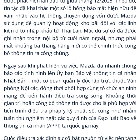
được phát hiện lần đầu từ giữa tháng 12/2025. Theo đó,
tin tặc đã khai thác một số lỗ hổng bảo mật hiện hữu để
xâm nhập vào hệ thống chuyên dụng vốn được Mazda
sử dụng để quản lý hoạt động kho bãi đối với các linh
kiện ô tô nhập khẩu từ Thái Lan. Mặc dù sự cố đã được
ghi nhận trong nội bộ từ cuối năm ngoái, nhưng phải
mất khoảng ba tháng hãng mới có thể chính thức công
bố thông tin ra công chúng.
Ngay sau khi phát hiện vụ việc, Mazda đã nhanh chóng
báo cáo tình hình lên Ủy ban Bảo vệ thông tin cá nhân
Nhật Bản - một cơ quan quản lý độc lập trực thuộc Văn
phòng Nội các, đồng thời phối hợp cùng tổ chức an ninh
mạng để tiến hành điều tra song song. Khoảng thời
gian trì hoãn công bố thông tin được cho là phù hợp với
tiến trình điều tra pháp y kỹ thuật số, cũng như nhằm
tuân thủ nghiêm ngặt các quy định của Đạo luật Bảo vệ
thông tin cá nhân (APPI) tại quốc gia này.
Cuộc điều tra xác định sự cố bắt nguồn từ việc nền tảng