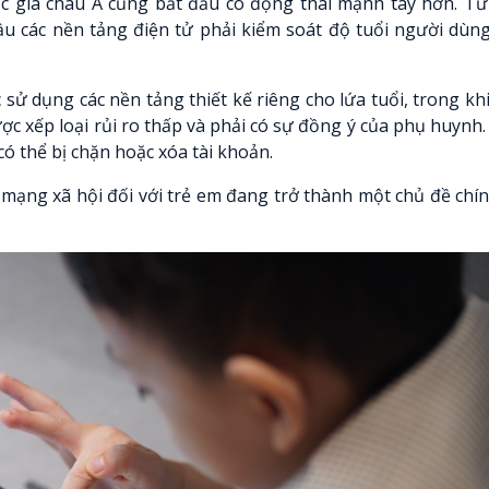
c gia châu Á cũng bắt đầu có động thái mạnh tay hơn. Từ
cầu các nền tảng điện tử phải kiểm soát độ tuổi người dùn
c sử dụng các nền tảng thiết kế riêng cho lứa tuổi, trong k
ược xếp loại rủi ro thấp và phải có sự đồng ý của phụ huynh
ó thể bị chặn hoặc xóa tài khoản.
 mạng xã hội đối với trẻ em đang trở thành một chủ đề chí