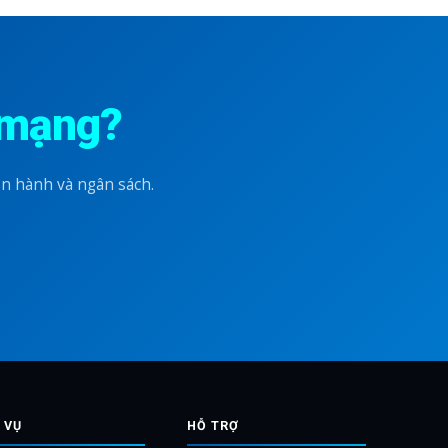
 mạng?
n hành và ngân sách.
 VỤ
HỖ TRỢ