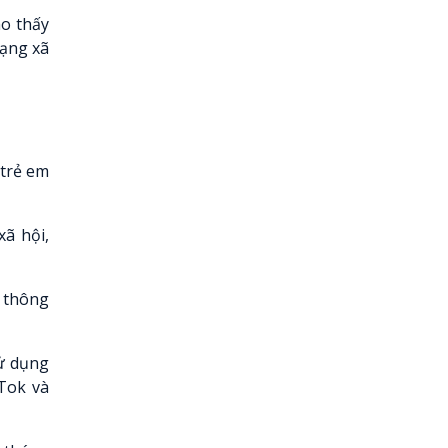
ho thấy
mạng xã
 trẻ em
xã hội,
ã thông
sử dụng
kTok và