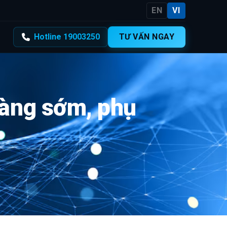
EN
VI
Hotline 19003250
TƯ VẤN NGAY
càng sớm, phụ