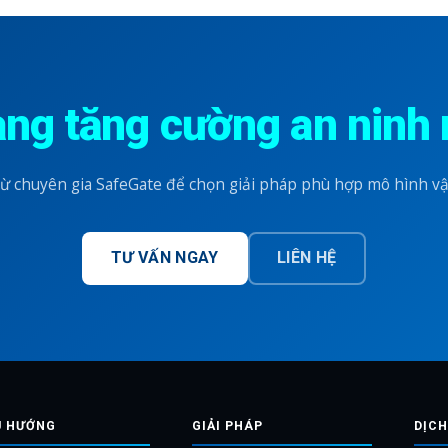
àng tăng cường an ninh
ừ chuyên gia SafeGate để chọn giải pháp phù hợp mô hình vậ
TƯ VẤN NGAY
LIÊN HỆ
U HƯỚNG
GIẢI PHÁP
DỊCH