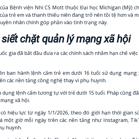
của Bệnh viện Nhi CS Mott thuộc Đại học Michigan (Mỹ) c
ủa trẻ em và thanh thiếu niên đang trở nên tồi tệ hơn và 
yên nhân chính góp phần vào tình trạng này.
siết chặt quản lý mạng xã hội
ốc gia đã bắt đầu đưa ra các chính sách nhằm hạn chế việc
tiên ban hành lệnh cấm trẻ em dưới 16 tuổi sử dụng mạng 
lên các nền tảng công nghệ thay vì phụ huynh.
dụng lệnh cấm tương tự với trẻ dưới 15 tuổi. Pháp cũng đ
 mạng xã hội.
có hiệu lực từ ngày 1/1/2026, theo đó giới hạn thời gian 
uá một giờ mỗi ngày trên các nền tảng như Instagram, Ti
phụ huynh.