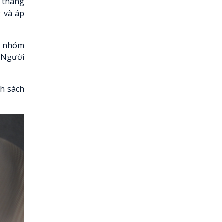
 tháng
g và áp
hi nhóm
. Người
nh sách