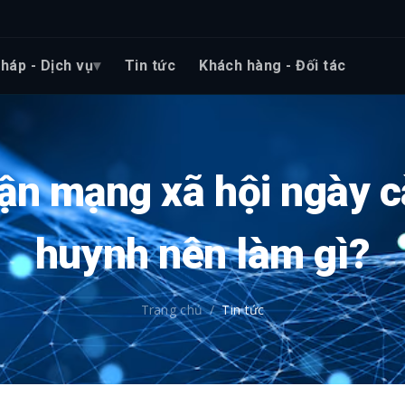
pháp - Dịch vụ
Tin tức
Khách hàng - Đối tác
cận mạng xã hội ngày 
huynh nên làm gì?
Trang chủ
/
Tin tức