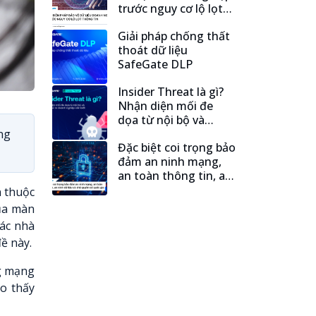
trước nguy cơ lộ lọt
thông tin
Xem thêm
Giải pháp chống thất
thoát dữ liệu
SafeGate DLP
Xem thêm
Insider Threat là gì?
Nhận diện mối đe
dọa từ nội bộ và
những rủi ro doanh
ng
Xem thêm
Đặc biệt coi trọng bảo
nghiệp cần biết
đảm an ninh mạng,
an toàn thông tin, an
ninh dữ liệu và chủ
Xem thêm
n thuộc
quyền số quốc gia
của màn
các nhà
ề này.
ng mạng
ho thấy