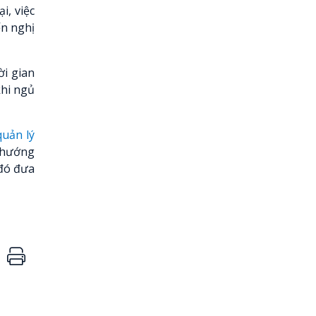
i, việc
ến nghị
ời gian
khi ngủ
quản lý
u hướng
 đó đưa